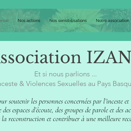
enue
Nos actions
Nos sensibilisations
Notre association
ssociation IZAN
Et si nous parlions ...
nceste & Violences Sexuelles au Pays Basq
soutenir les personnes concernées par l’inceste et le
 des espaces d’écoute, des groupes de parole et des ac
r la reconstruction et contribuer à une meilleure re