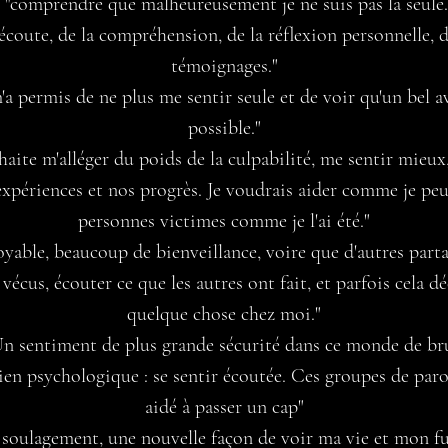
- "comprendre que malheureusement je ne suis pas la seule.
l'écoute, de la compréhension, de la réflexion personnelle, 
témoignages."
'a permis de ne plus me sentir seule et de voir qu'un bel a
possible."
uhaite m'alléger du poids de la culpabilité, me sentir mieux
expériences et nos progrès. Je voudrais aider comme je peux
personnes victimes comme je l'ai été."
royable, beaucoup de bienveillance, voire que d'autres parta
écus, écouter ce que les autres ont fait, et parfois cela
dé
quelque chose chez moi."
Un sentiment de plus grande sécurité dans ce monde de br
tien psychologique : se sentir écoutée. Ces groupes de paro
aidé à passer un cap"
 soulagement, une nouvelle façon de voir ma vie et mon fu