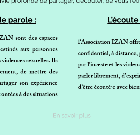
ie profonde de partager, d’écouter, de vous retro
e parole :
L’écoute 
 IZAN sont des espaces
l’Association IZAN offr
 destinés aux personnes
confidentiel, à distance
 violences sexuelles. Ils
par l’inceste et les viole
lement, de mettre des
parler librement, d’expri
rtager son expérience
d’être écouté·e avec bien
ontées à des situations
En savoir plus