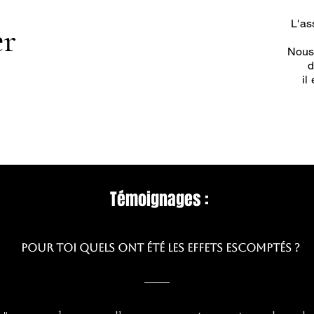
L'as
er
Nous
d
il
Témoignages :
Pour toi quels ont été les effets escomptés ?