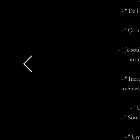
- " De 
- " Ça m
- " Je so
nos 
- " Inc
mêmes v
- " 
- " Sou
- " Un