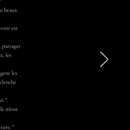
"
de beaux
venir est
, partager
, les
gent les
clenche
ut ".
le m'ont
ture. "